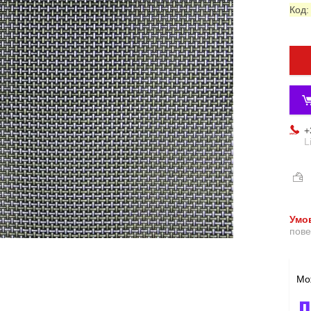
Код
+
L
пове