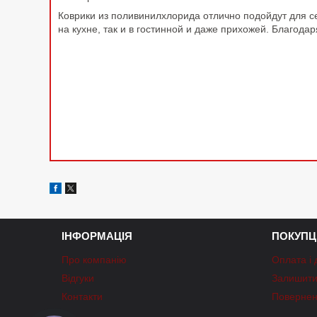
Коврики из поливинилхлорида отлично подойдут для се
на кухне, так и в гостинной и даже прихожей. Благода
ІНФОРМАЦІЯ
ПОКУПЦ
Про компанію
Оплата і 
Відгуки
Залишити 
Контакти
Повернен