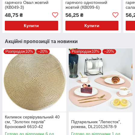
гарячого Овал жовтий
гарячого однотонний
гаря
(КВ049-3)
жовтий (КВ099-6)
сала
48,75
56,25
56,
₴
₴
Купити
Купити
Акційні пропозиції та новинки
Розпродаж10%
–20%
Розпродаж10%
–20%
Килимок сервірувальний 40
см, "Золотих перлів"
Підтарельник "Лепесток",
Бронзовий 6610-42
рожева, DL21012678-9
Готово до відправки 6 од.
Готово до відправки 1 од.