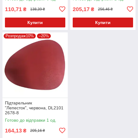
110,71
205,17
₴
₴
138,39 ₴
256,46 ₴
Купити
Купити
Розпродаж10%
–20%
Підтарельник
"Лепесток", червона, DL2101
2678-8
Готово до відправки 1 од.
164,13
₴
205,16 ₴