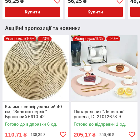
56,25
56,25
48,
₴
₴
Купити
Купити
Акційні пропозиції та новинки
Розпродаж10%
–20%
Розпродаж10%
–20%
Килимок сервірувальний 40
см, "Золотих перлів"
Підтарельник "Лепесток",
Бронзовий 6610-42
рожева, DL21012678-9
Готово до відправки 6 од.
Готово до відправки 1 од.
110,71
205,17
₴
₴
138,39 ₴
256,46 ₴