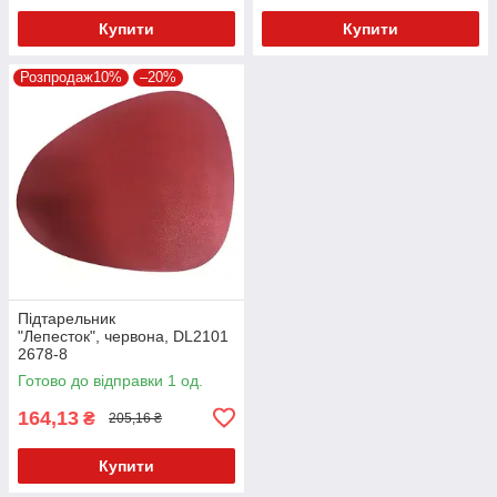
Купити
Купити
Розпродаж10%
–20%
Підтарельник
"Лепесток", червона, DL2101
2678-8
Готово до відправки 1 од.
164,13
₴
205,16 ₴
Купити