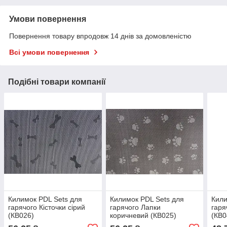
Умови повернення
Повернення товару впродовж 14 днів за домовленістю
Всі умови повернення
Подібні товари компанії
Килимок PDL Sets для
Килимок PDL Sets для
Кили
гарячого Кісточки сірий
гарячого Лапки
гаря
(КВ026)
коричневий (КВ025)
(КВ0