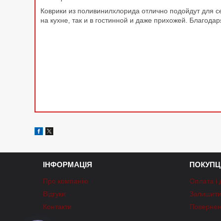
Коврики из поливинилхлорида отлично подойдут для се
на кухне, так и в гостинной и даже прихожей. Благода
ІНФОРМАЦІЯ
ПОКУПЦ
Про компанію
Оплата і 
Відгуки
Залишити 
Контакти
Повернен