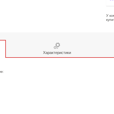
У ко
купи
Характеристики
ие: