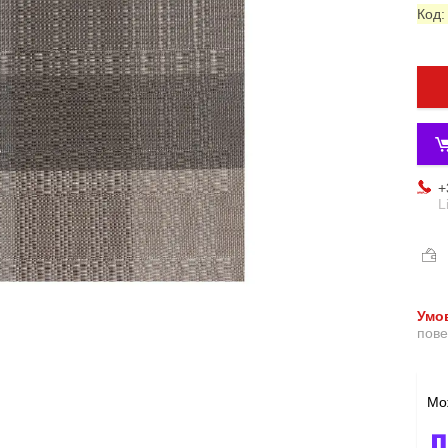
Код
+
L
пове