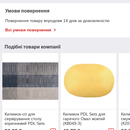
Умови повернення
Повернення товару впродовж 14 днів за домовленістю
Всі умови повернення
Подібні товари компанії
Килимок-сіт для
Килимок PDL Sets для
Кили
сервірування столу
гарячого Овал жовтий
смуж
коричневий PDL Sets
(КВ049-3)
(К20
(К2016-39)