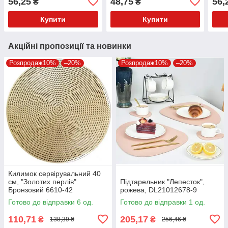
56,25
48,75
56,
₴
₴
Купити
Купити
Акційні пропозиції та новинки
Розпродаж10%
–20%
Розпродаж10%
–20%
Килимок сервірувальний 40
см, "Золотих перлів"
Підтарельник "Лепесток",
Бронзовий 6610-42
рожева, DL21012678-9
Готово до відправки 6 од.
Готово до відправки 1 од.
110,71
205,17
₴
₴
138,39 ₴
256,46 ₴