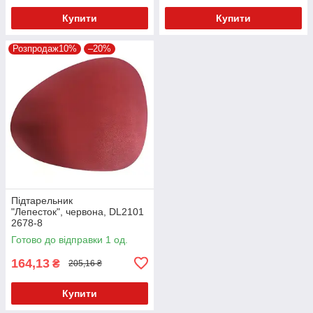
Купити
Купити
Розпродаж10%
–20%
Підтарельник
"Лепесток", червона, DL2101
2678-8
Готово до відправки 1 од.
164,13
₴
205,16 ₴
Купити