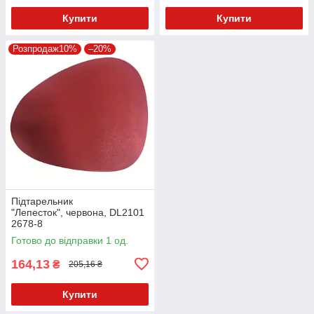
Купити
Купити
Розпродаж10%
–20%
Підтарельник
"Лепесток", червона, DL2101
2678-8
Готово до відправки 1 од.
164,13
₴
205,16 ₴
Купити