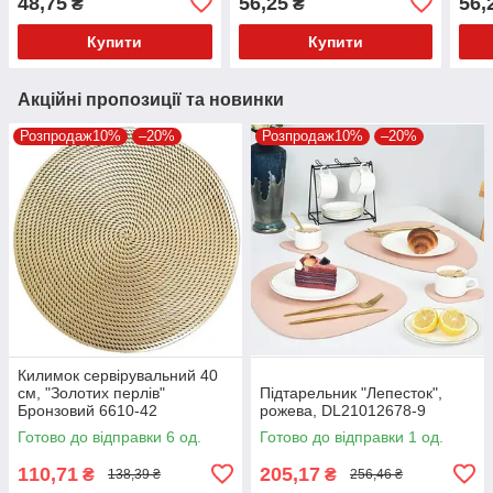
48,75
56,25
56,
₴
₴
Купити
Купити
Акційні пропозиції та новинки
Розпродаж10%
–20%
Розпродаж10%
–20%
Килимок сервірувальний 40
см, "Золотих перлів"
Підтарельник "Лепесток",
Бронзовий 6610-42
рожева, DL21012678-9
Готово до відправки 6 од.
Готово до відправки 1 од.
110,71
205,17
₴
₴
138,39 ₴
256,46 ₴