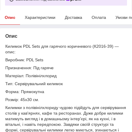
Опис
Характеристики
Доставка
Оплата
Умови п
Опис
Килимок PDL Sets для гарячого коричневого (К2016-39) —
опис:
Виробник: PDL Sets
Призначення: Під гаряче
Матеріал: Полівінілхлорид
Тип: Сервірувальний килимок
Форма: Прямокутна
Розмір: 45х30 см.
Килимки з полівінілхлориду чудово підійдуть для сервірування
столів у кав'ярнях, кафе та ресторанах. Дуже добре килимки
матимуть вигляд і в домашньому інтер'єрі, як на кухні, і в
вітальні, і навіть передпокою. Завдяки своїй структурі та
формі, сервірувальні килимки легко миються, згинаються і