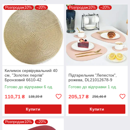
Розпродаж10%
–20%
Розпродаж10%
–20%
Килимок сервірувальний 40
см, "Золотих перлів"
Підтарельник "Лепесток",
Бронзовий 6610-42
рожева, DL21012678-9
Готово до відправки 6 од.
Готово до відправки 1 од.
110,71
205,17
₴
₴
138,39 ₴
256,46 ₴
Купити
Купити
Розпродаж10%
–20%