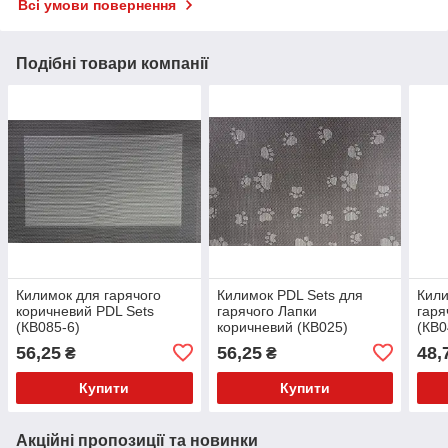
Всі умови повернення
Подібні товари компанії
Килимок для гарячого
Килимок PDL Sets для
Кили
коричневий PDL Sets
гарячого Лапки
гаря
(КВ085-6)
коричневий (КВ025)
(КВ0
56,25
56,25
48,
₴
₴
Купити
Купити
Акційні пропозиції та новинки