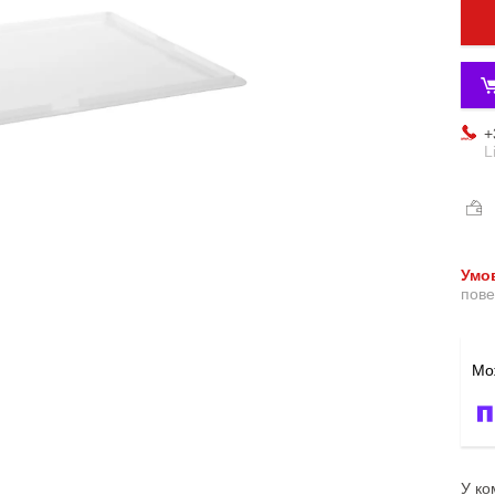
+
L
пове
У ко