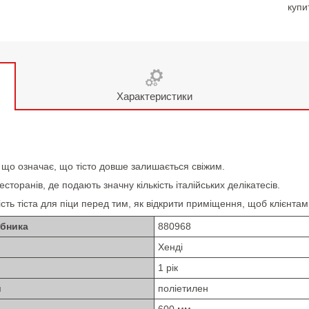
купи
Характеристики
, що означає, що тісто довше залишається свіжим.
сторанів, де подають значну кількість італійських делікатесів.
ість тіста для піци перед тим, як відкрити приміщення, щоб клієнтам
обника
880968
Хенді
1 рік
й
поліетилен