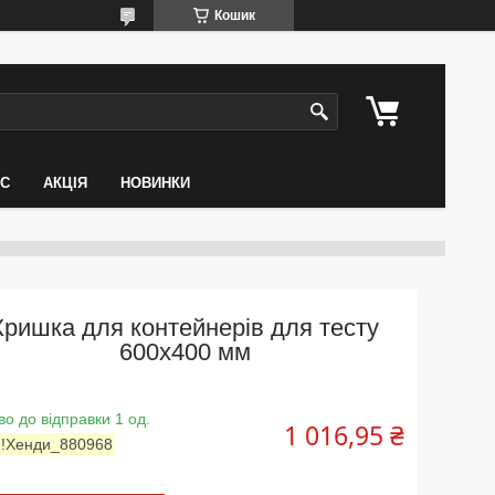
Кошик
АС
АКЦІЯ
НОВИНКИ
Кришка для контейнерів для тесту
600x400 мм
во до відправки 1 од.
1 016,95 ₴
:
!Хенди_880968