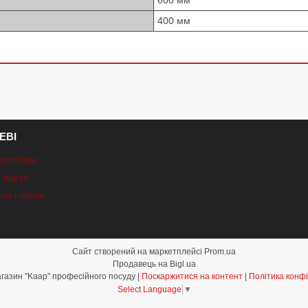
600 мм
400 мм
ЕВІ
доставка
відгук
ня і обмін
Сайт створений на маркетплейсі
Prom.ua
Продавець на Bigl.ua
Інтернет-магазин "Kaap" професійного посуду |
Поскаржитися на контент
|
Політика конфі
Select Language
▼