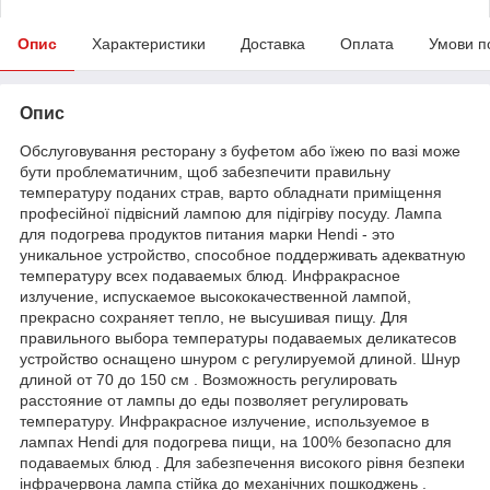
Опис
Характеристики
Доставка
Оплата
Умови п
Опис
Обслуговування ресторану з буфетом або їжею по вазі може
бути проблематичним, щоб забезпечити правильну
температуру поданих страв, варто обладнати приміщення
професійної підвісний лампою для підігріву посуду. Лампа
для подогрева продуктов питания марки Hendi - это
уникальное устройство, способное поддерживать адекватную
температуру всех подаваемых блюд. Инфракрасное
излучение, испускаемое высококачественной лампой,
прекрасно сохраняет тепло, не высушивая пищу. Для
правильного выбора температуры подаваемых деликатесов
устройство оснащено шнуром с регулируемой длиной. Шнур
длиной от 70 до 150 см . Возможность регулировать
расстояние от лампы до еды позволяет регулировать
температуру. Инфракрасное излучение, используемое в
лампах Hendi для подогрева пищи, на 100% безопасно для
подаваемых блюд . Для забезпечення високого рівня безпеки
інфрачервона лампа стійка до механічних пошкоджень .