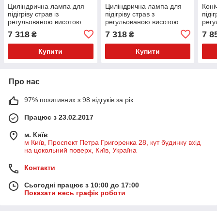
Циліндрична лампа для
Циліндрична лампа для
Коні
підігріву страв із
підігріву страв з
підіг
регульованою висотою
регульованою висотою
регу
ø175x(H)250 мм. 230V /
(зелена) 273791 Hendi
(беж
7 318
7 318
7 8
₴
₴
250W чорний
⌀275
Купити
Купити
Про нас
97% позитивних з 98 відгуків за рік
Працює з 23.02.2017
м. Київ
м Київ, Проспект Петра Григоренка 28, кут будинку вхід
на цокольний поверх, Київ, Україна
Контакти
Сьогодні працює з 10:00 до 17:00
Показати весь графік роботи