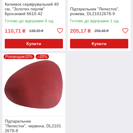
Килимок сервірувальний 40
см, "Золотих перлів"
Підтарельник "Лепесток",
Бронзовий 6610-42
рожева, DL21012678-9
Готово до відправки 6 од.
Готово до відправки 1 од.
110,71
205,17
₴
₴
138,39 ₴
256,46 ₴
Купити
Купити
Розпродаж10%
–20%
Підтарельник
"Лепесток", червона, DL2101
2678-8