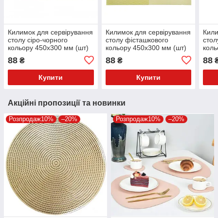
Килимок для сервірування
Килимок для сервірування
Кили
столу сіро-чорного
столу фісташкового
стол
кольору 450х300 мм (шт)
кольору 450х300 мм (шт)
коль
88
88
88
₴
₴
Купити
Купити
Акційні пропозиції та новинки
Розпродаж10%
–20%
Розпродаж10%
–20%