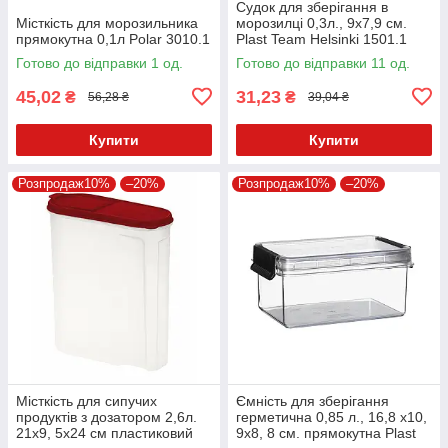
Судок для зберігання в
Місткість для морозильника
морозилці 0,3л., 9х7,9 см.
прямокутна 0,1л Polar 3010.1
Plast Team Helsinki 1501.1
Готово до відправки 1 од.
Готово до відправки 11 од.
45,02
31,23
₴
₴
56,28 ₴
39,04 ₴
Купити
Купити
Розпродаж10%
–20%
Розпродаж10%
–20%
Місткість для сипучих
Ємність для зберігання
продуктів з дозатором 2,6л.
герметична 0,85 л., 16,8 х10,
21х9, 5х24 см пластиковий
9х8, 8 см. прямокутна Plast