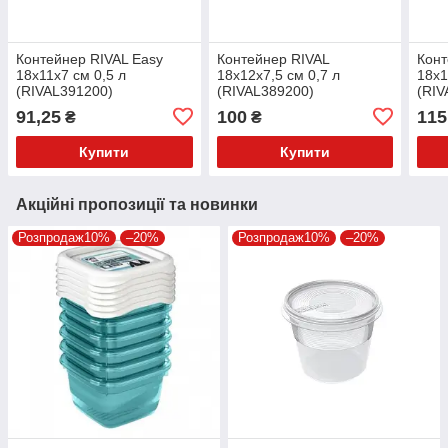
Контейнер RIVAL Easy
Контейнер RIVAL
Конт
18x11x7 см 0,5 л
18x12x7,5 см 0,7 л
18x1
(RIVAL391200)
(RIVAL389200)
(RIV
91,25
100
115
₴
₴
Купити
Купити
Акційні пропозиції та новинки
Розпродаж10%
–20%
Розпродаж10%
–20%