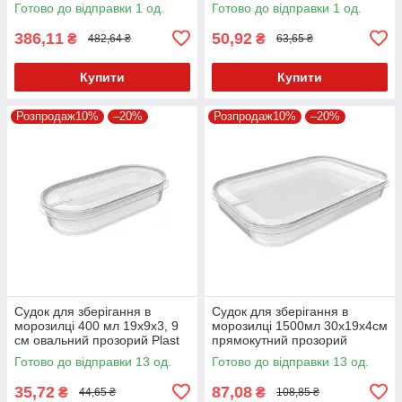
Team Oslo 1801
Готово до відправки 1 од.
Готово до відправки 1 од.
386,11
50,92
₴
₴
482,64 ₴
63,65 ₴
Купити
Купити
Розпродаж10%
–20%
Розпродаж10%
–20%
Судок для зберігання в
Судок для зберігання в
морозилці 400 мл 19х9х3, 9
морозилці 1500мл 30х19х4см
см овальний прозорий Plast
прямокутний прозорий
Team Helsinki 1502.1
PlastTeam Helsinki1509.1
Готово до відправки 13 од.
Готово до відправки 13 од.
35,72
87,08
₴
₴
44,65 ₴
108,85 ₴