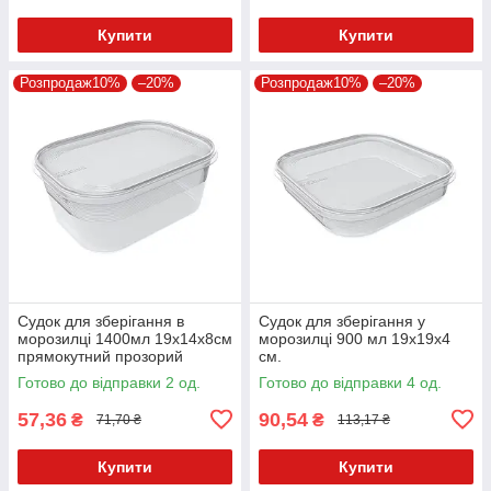
Купити
Купити
Розпродаж10%
–20%
Розпродаж10%
–20%
Судок для зберігання в
Судок для зберігання у
морозилці 1400мл 19х14х8см
морозилці 900 мл 19х19х4
прямокутний прозорий
см.
PlastTeam Helsinki1506.1
Готово до відправки 2 од.
Готово до відправки 4 од.
57,36
90,54
₴
₴
71,70 ₴
113,17 ₴
Купити
Купити