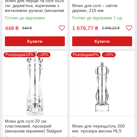
Млин для перцю та солі 5х26
см. дерев'яна, коричнева з
Млин для солі – світле
металевою ручкою (механізм
дерево, 215 мм.
кераміка)
Готово до відправки
Готово до відправки 1 од.
448
1 676,77
₴
₴
640 ₴
2 096,23 ₴
Купити
Купити
Розпродаж10%
–20%
Розпродаж5%
–15%
Млин для солі 20 см.
пластиковий, прозорий
Млин для перець/сіль 200
(механізм кераміки) Stalgast
мм. прозора висока HLS