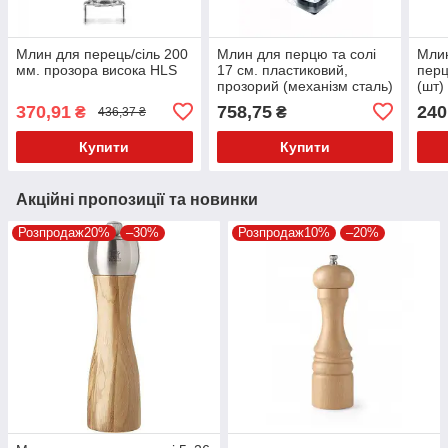
Млин для перець/сіль 200
Млин для перцю та солі
Млин
мм. прозора висока HLS
17 см. пластиковий,
перц
прозорий (механізм сталь)
(шт)
Winco
370,91
758,75
240
₴
₴
436,37 ₴
Купити
Купити
Акційні пропозиції та новинки
Розпродаж20%
–30%
Розпродаж10%
–20%