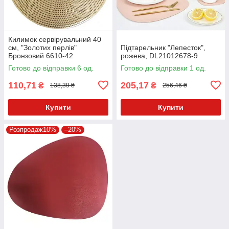
Килимок сервірувальний 40
см, "Золотих перлів"
Підтарельник "Лепесток",
Бронзовий 6610-42
рожева, DL21012678-9
Готово до відправки 6 од.
Готово до відправки 1 од.
110,71
205,17
₴
₴
138,39 ₴
256,46 ₴
Купити
Купити
Розпродаж10%
–20%