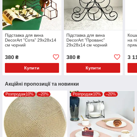
Підставка для вина
Підставка для вина
Коши
DecorArt "Сота" 29х28х14
DecorArt "Прованс"
на п
см чорний
29х28х14 см чорний
прям
380
380
3 1
₴
₴
Купити
Купити
Акційні пропозиції та новинки
Розпродаж10%
–20%
Розпродаж10%
–20%