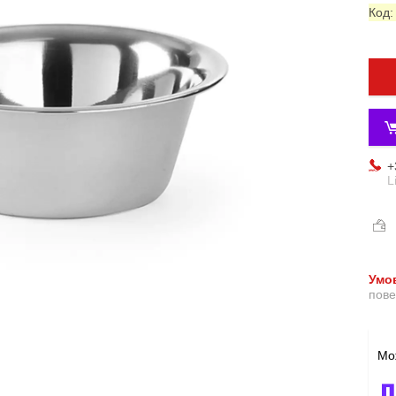
Код
+
L
пове