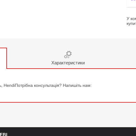
У ко
купи
Характеристики
ь, HendiПотрібна консультація? Напишіть нам:
ЕВІ