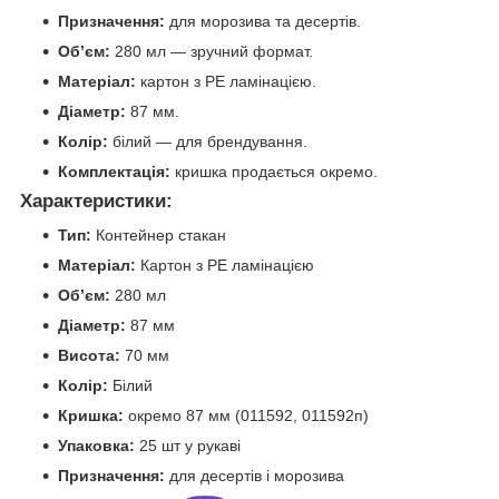
Призначення:
для морозива та десертів.
Об’єм:
280 мл — зручний формат.
Матеріал:
картон з PE ламінацією.
Діаметр:
87 мм.
Колір:
білий — для брендування.
Комплектація:
кришка продається окремо.
Характеристики:
Тип:
Контейнер стакан
Матеріал:
Картон з PE ламінацією
Об’єм:
280 мл
Діаметр:
87 мм
Висота:
70 мм
Колір:
Білий
Кришка:
окремо 87 мм (011592, 011592п)
Упаковка:
25 шт у рукаві
Призначення:
для десертів і морозива