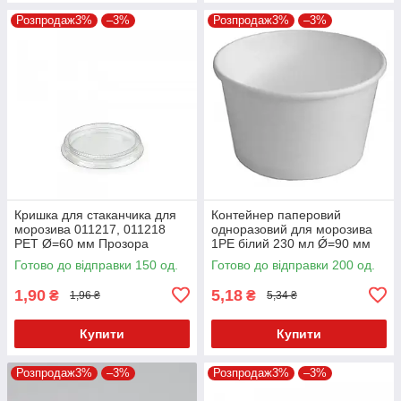
Розпродаж3%
–3%
Розпродаж3%
–3%
Кришка для стаканчика для
Контейнер паперовий
морозива 011217, 011218
одноразовий для морозива
PET Ø=60 мм Прозора
1РЕ білий 230 мл Ǿ=90 мм
Ǿ=60 мм (купольна 010592,
Готово до відправки 150 од.
Готово до відправки 200 од.
кришка з ложкою 011586)
1,90
5,18
₴
₴
1,96 ₴
5,34 ₴
Купити
Купити
Розпродаж3%
–3%
Розпродаж3%
–3%