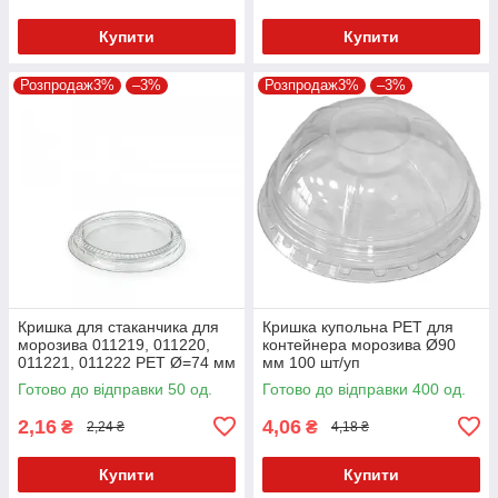
Купити
Купити
Розпродаж3%
–3%
Розпродаж3%
–3%
Кришка для стаканчика для
Кришка купольна PET для
морозива 011219, 011220,
контейнера морозива Ø90
011221, 011222 PET Ø=74 мм
мм 100 шт/уп
Прозора
Готово до відправки 50 од.
Готово до відправки 400 од.
2,16
4,06
₴
₴
2,24 ₴
4,18 ₴
Купити
Купити