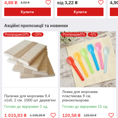
4,88
3,22
4,9
₴
від
₴
4,93 ₴
Icecream13, Icecream14)
Кришка 011592п, 011592,
Icec
Купити
Купити
Акційні пропозиції та новинки
Розпродаж10%
–15%
Розпродаж5%
–5%
Ложка для морозива
Палички для морозива 9,4
пластикова 9 см,
х1х0, 2 см. 1000 шт. дерев'яні
різнокольорова
напівпрозора, 100 шт,
Готово до відправки 2 од.
Готово до відправки 15 од.
одноразова
1 015,83
120,58
₴
₴
1 195,09 ₴
126,93 ₴