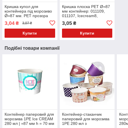
Кришка купол для
Кришка плоска PET Ø=87
контейнера під морозиво
мм контейнер: 011109,
Ǿ=87 мм. РЕТ прозора
011107, Icecream8,
(Контейнер 011107,
Icecream9, Icecream10,
3,04
3,05
₴
₴
3,07 ₴
011108, 011109)
Icecream11, Icecream12
Купити
Купити
Подібні товари компанії
Контейнер паперовий для
Контейнер-стаканчик
Конт
морозива 1РЕ Ice CREAM
паперовий для морозива
моро
280 мл | =87 мм h = 70 мм
1РЕ 280 мл з
280
(Кришка 011592,
брендуванням/з друком
(Кри